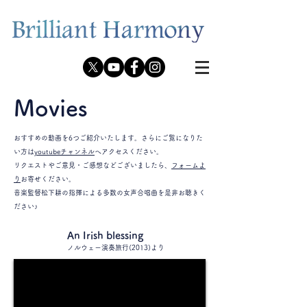
Movies
おすすめの動画を6つご紹介いたします。さらにご覧になりた
い方は
youtubeチャンネル
へアクセスください。
リクエストやご意見・ご感想などございましたら、
フォームよ
り
お寄せください。
​​音楽監督松下耕の指揮による多数の女声合唱曲を是非お聴きく
ださい♪
An Irish blessing
ノルウェー演奏旅行(2013)より