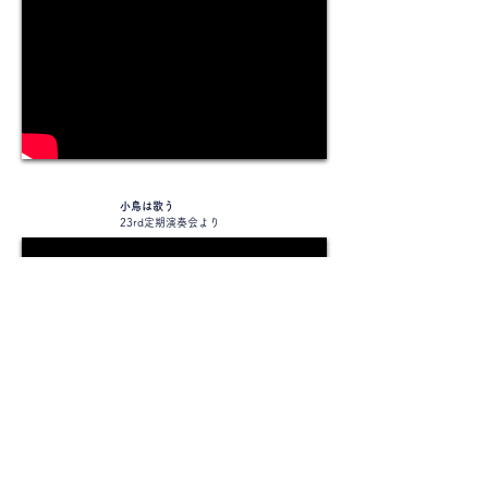
小鳥は歌う
23rd定期演奏会より